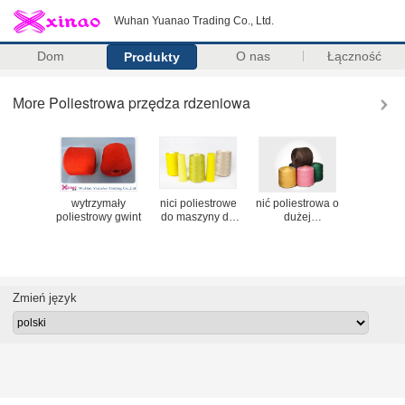
Wuhan Yuanao Trading Co., Ltd.
Dom
O nas
Łączność
Produkty
Poliestrowa przędza rdzeniowa
More
nić do
wytrzymały
nici poliestrowe
nić poliestrowa o
poliestrow
cia
poliestrowy gwint
do maszyny do
dużej
z rdzen
szycia
wytrzymałości na
przę
rozciąganie
rdzeni
Zmień język