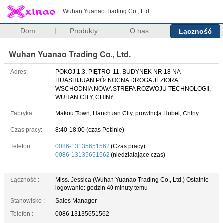
Wuhan Yuanao Trading Co., Ltd.
Dom
Produkty
O nas
Łączność
Wuhan Yuanao Trading Co., Ltd.
Adres:
POKÓJ 1,3. PIĘTRO, 11. BUDYNEK NR 18 NA
HUASHIJUAN PÓŁNOCNA DROGA JEZIORA
WSCHODNIA NOWA STREFA ROZWOJU TECHNOLOGII,
WUHAN CITY, CHINY
Fabryka:
Makou Town, Hanchuan City, prowincja Hubei, Chiny
Czas pracy:
8:40-18:00 (czas Pekinie)
Telefon:
0086-13135651562
(Czas pracy)
0086-13135651562
(niedziałające czas)
Łączność :
Miss. Jessica (Wuhan Yuanao Trading Co., Ltd.)
Ostatnie
logowanie: godzin 40 minuty temu
Stanowisko :
Sales Manager
Telefon :
0086 13135651562