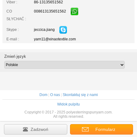
Viber :
86-13135651562
008613135651562
CO
SŁYCHAĆ :
jeccica.jiang
Skype :
E-mail :
yarn11@xinaotextile.com
Zmień język
Dom
|
O nas
|
Skontaktuj się z nami
Widok pulpitu
Copyright © 2017 - 2025 polyesterringspunyarn.com.
All rights reserved.
Zadzwoń
Formularz