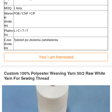
ny
MOQ
1 tony
Warun
FOB / CNF / CIF
ki
dosta
wy
Płatno
L / C i T / T
ści
Czas
Tydzień po złożeniu zamówienia
dosta
wy
Yes! I am Interested
Custom 100% Polyester Weaving Yarn 50/2 Raw White
Yarn For Sewing Thread