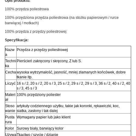
Opis produktu:
100%
przędza poliestrowa
100% przędziona przędza poliestrowa (na stożku papierowym / rurce
barwiącej / motkach)
100% przędza z przędzy poliestrowej
Specyfikacja:
Nazw
Przędza z przędzy poliestrowej
a
Techni
Pierścień zakręcony i skręcony, Z lub S.
ka
Cecha
wysoka wytrzymałość, jasność, mniej złamanych końcówek, dobre
tkanie itp.
Liczyć
16 s / 2, 20 s / 2, 20 s / 3, 25 s / 2, 29 s / 2, 29 s / 3, 36 s / 2, 40 s / 2, 40
s / 3, 45 s / 3
Materi
100% przędziony poliester
ał
Stoso
artykuły codziennego użytku, takie jak koronki, rękawiczki, koc,
wanie
siatka, zasłony i tak dalej
Pusta
Wymagany papier lub jako klient
rura
Kolor
Surowy biały, barwiący kolor
Używa
Tkactwo / szycie / dzianie