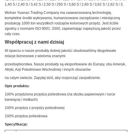
1,40 S / 2,40 S / 3,42 S / 2,50 S / 250 S / 3,60 S / 2,60 S / 3,62 S / 2,62 S / 3.
Wuhan Yuanao Trading Company ma zaawansowaną technologię,
kompletne środki wykrywania, humanizowane zarządzanie i miesięczną
produkcję 1000 ton wszystkich rodzajów kolorowych przędz.
Jest ściśle
zgodny z normami ISO 9001: 2000, zapewniając najwyższą jakość przez
cały czas.
Współpracuj z nami dzisiaj
W oparciu o nasze produkty dobrej jakości zbudowaliśmy długotrwałe
relacje biznesowe z wieloma znanymi
przedsiębiorstwa. Nasze produkty są eksportowane do Europy, obu Ameryk,
Afryki, Azji Południowo-Wschodniej i innych obszarów
na calym swiecie.
Zapytaj dziś, aby rozpocząć zaopatrzenie.
Opis produktu:
100% przędziona przędza poliestrowa (na stożku papierowym / rurce
barwiącej / motkach)
100% przędza z przędzy poliestrowej
100%
przędza poliestrowa
Specyfikacja: