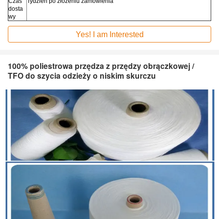
Czas
Tydzień po złożeniu zamówienia
dosta
wy
Yes! I am Interested
100% poliestrowa przędza z przędzy obrączkowej /
TFO do szycia odzieży o niskim skurczu