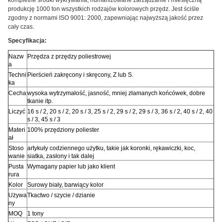
produkcję 1000 ton wszystkich rodzajów kolorowych przędz.
Jest ściśle
zgodny z normami ISO 9001: 2000, zapewniając najwyższą jakość przez
cały czas.
Specyfikacja:
Nazw
Przędza z przędzy poliestrowej
a
Techni
Pierścień zakręcony i skręcony, Z lub S.
ka
Cecha
wysoka wytrzymałość, jasność, mniej złamanych końcówek, dobre
tkanie itp.
Liczyć
16 s / 2, 20 s / 2, 20 s / 3, 25 s / 2, 29 s / 2, 29 s / 3, 36 s / 2, 40 s / 2, 40
s / 3, 45 s / 3
Materi
100% przędziony poliester
ał
Stoso
artykuły codziennego użytku, takie jak koronki, rękawiczki, koc,
wanie
siatka, zasłony i tak dalej
Pusta
Wymagany papier lub jako klient
rura
Kolor
Surowy biały, barwiący kolor
Używa
Tkactwo / szycie / dzianie
ny
MOQ
1 tony