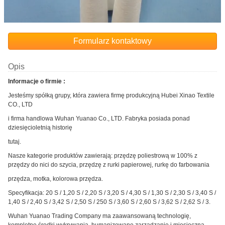
Formularz kontaktowy
Opis
Informacje o firmie :
Jesteśmy spółką grupy, która zawiera firmę produkcyjną Hubei Xinao Textile
CO., LTD
i firma handlowa Wuhan Yuanao Co., LTD. Fabryka posiada ponad
dziesięcioletnią historię
tutaj.
Nasze kategorie produktów zawierają: przędzę poliestrową w 100% z
przędzy do nici do szycia, przędzę z rurki papierowej, rurkę do farbowania
przędza, motka, kolorowa przędza.
Specyfikacja: 20 S / 1,20 S / 2,20 S / 3,20 S / 4,30 S / 1,30 S / 2,30 S / 3,40 S /
1,40 S / 2,40 S / 3,42 S / 2,50 S / 250 S / 3,60 S / 2,60 S / 3,62 S / 2,62 S / 3.
Wuhan Yuanao Trading Company ma zaawansowaną technologię,
kompletne środki wykrywania, humanizowane zarządzanie i miesięczną