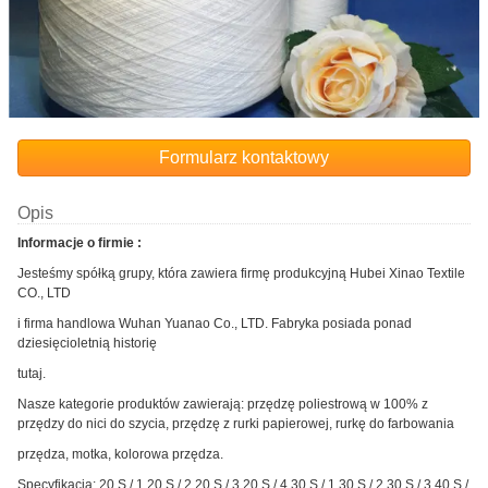
Formularz kontaktowy
Opis
Informacje o firmie :
Jesteśmy spółką grupy, która zawiera firmę produkcyjną Hubei Xinao Textile
CO., LTD
i firma handlowa Wuhan Yuanao Co., LTD. Fabryka posiada ponad
dziesięcioletnią historię
tutaj.
Nasze kategorie produktów zawierają: przędzę poliestrową w 100% z
przędzy do nici do szycia, przędzę z rurki papierowej, rurkę do farbowania
przędza, motka, kolorowa przędza.
Specyfikacja: 20 S / 1,20 S / 2,20 S / 3,20 S / 4,30 S / 1,30 S / 2,30 S / 3,40 S /