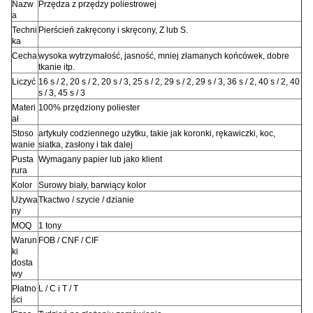
Nazw
Przędza z przędzy poliestrowej
a
Techni
Pierścień zakręcony i skręcony, Z lub S.
ka
Cecha
wysoka wytrzymałość, jasność, mniej złamanych końcówek, dobre
tkanie itp.
Liczyć
16 s / 2, 20 s / 2, 20 s / 3, 25 s / 2, 29 s / 2, 29 s / 3, 36 s / 2, 40 s / 2, 40
s / 3, 45 s / 3
Materi
100% przędziony poliester
ał
Stoso
artykuły codziennego użytku, takie jak koronki, rękawiczki, koc,
wanie
siatka, zasłony i tak dalej
Pusta
Wymagany papier lub jako klient
rura
Kolor
Surowy biały, barwiący kolor
Używa
Tkactwo / szycie / dzianie
ny
MOQ
1 tony
Warun
FOB / CNF / CIF
ki
dosta
wy
Płatno
L / C i T / T
ści