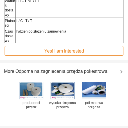
Warun
FOB / CNF / CIF
ki
dosta
wy
Płatno
L / C i T / T
ści
Czas
Tydzień po złożeniu zamówienia
dosta
wy
Yes! I am Interested
Odporna na zagniecenia przędza poliestrowa
More
 przędza
producenci
wysoko skręcona
pół matowa
skręcona 
strowa
przędz
przędza
przędza
poliest
poliestrowych